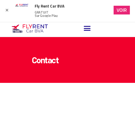
Fly Rent Car BVA
VOIR
✕
GRATUIT
Sur Google Play
ACCUEIL
VÉHICULES DISPONIBLES
Contact
NOTRE BLOG
FAQ
NOUS CONTACTER