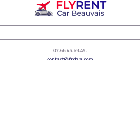
07.66.45.69.45.
contact@frcbva.com
19 Rue Jean Monnet,
60000 BEAUVAIS
© 2024 Fly Rent Car BVA. Tous droits
réservés -
Conditions Générales de
Location
-
Mentions légales
-
Politique de
confidentialité