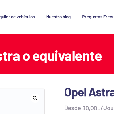
ICIO
quiler de vehículos
Nuestro blog
Preguntas Frec
LQUILER DE
EHÍCULOS
UESTRO BLOG
tra o equivalente
REGUNTAS
RECUENTES
Opel Astra
ONTACTO
30
,
00
Desde
/Jou
€