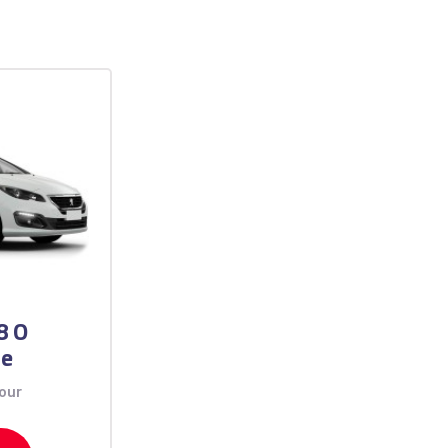
8 O
te
our