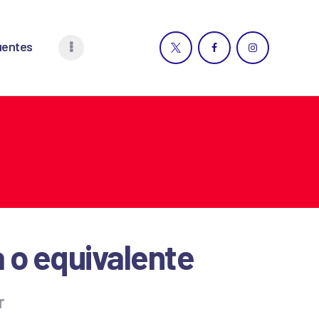
uentes
 o equivalente
r