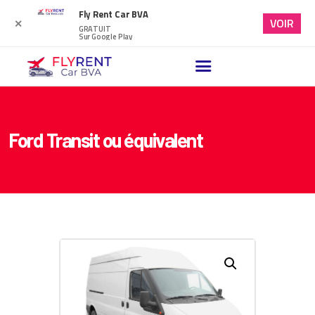
Fly Rent Car BVA
VOIR
✕
GRATUIT
Sur Google Play
ACCUEIL
VÉHICULES DISPONIBLES
NOTRE BLOG
Ford Transit ou équivalent
FAQ
NOUS CONTACTER