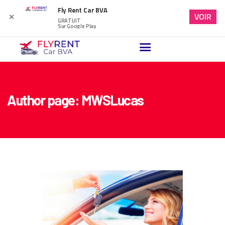
Fly Rent Car BVA
VOIR
✕
GRATUIT
Sur Google Play
ACCUEIL
VÉHICULES DISPONIBLES
NOTRE BLOG
Author page: MWSLucas
FAQ
NOUS CONTACTER