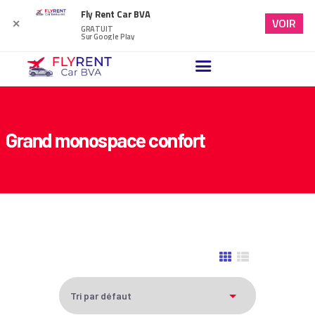
Fly Rent Car BVA
VOIR
✕
GRATUIT
Sur Google Play
ACCUEIL
VÉHICULES DISPONIBLES
NOTRE BLOG
Grand monospace confort
FAQ
NOUS CONTACTER