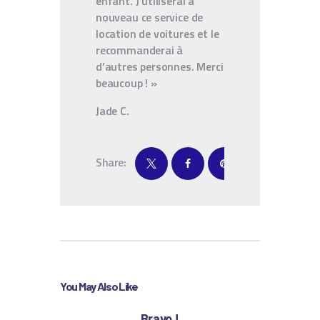
enfant. J’utiliserai à
nouveau ce service de
location de voitures et le
recommanderai à
d’autres personnes. Merci
beaucoup ! »
Jade C.
Share:
You May Also Like
Bravo !