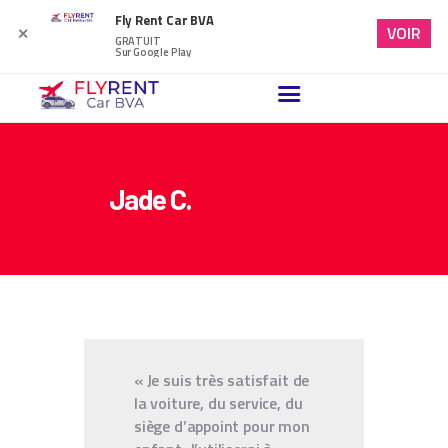
Fly Rent Car BVA
VOIR
✕
GRATUIT
Sur Google Play
ACCUEIL
VÉHICULES DISPONIBLES
Jade C.
NOTRE BLOG
FAQ
NOUS CONTACTER
« Je suis très satisfait de
la voiture, du service, du
siège d’appoint pour mon