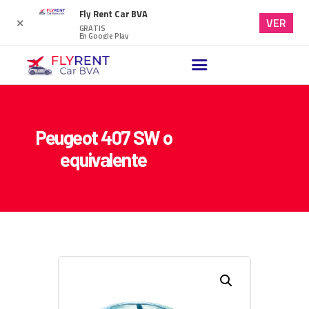
Fly Rent Car BVA
VER
✕
GRATIS
En Google Play
INICIO
ALQUILER DE VEHÍCULOS
NUESTRO BLOG
Peugeot 407 SW o
PREGUNTAS FRECUENTES
equivalente
CONTACTO